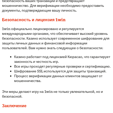
безопасность ваших транзакций и предотвращает
мошенничество. Для верификации необходимо предоставить
документы, подтверждающие вашу личность.
Безопасность и лицензия 1win
1win официально лицензировано и регулируется
международными органами, что обеспечивает высокий уровень
безопасности. Казино использует современное шифрование для
защиты личных данных и финансовой информации
пользователей. Вам нужно знать следующее о безопасности:
Казино работает под лицензией Кюрасао, что гарантирует
законность и честность игр.
Все игры проходят регулярные проверки и сертификацию.
Шифрование SSL используется для защиты транзакций.
Процесс верификации данных клиентов защищает от
мошенничества.
Эти меры делают игру на 1win не только увлекательной, но и
безопасной.
Заключение