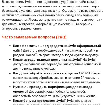
В заключение, 1win — это надежное и удобное онлайн-казино,
которое предлагает своим пользователям широкий спектр игр и
безопасные условия для азартных игр. Оформлять вывод средств
на 1win официальный сайт можно легко, следуя приведенным
рекомендациям. Я рекомендую это казино как для новичков, так и
для опытных игроков, которые ищут качественный сервис и
интересные развлечения.
Часто задаваемые вопросы (FAQ)
Как оформить вывод средств на 1win официальный
сайт?
Для этого необходимо войти в аккаунт, перейти в
раздел “Касса”, выбрать метод вывода и указать сумму.
Какие методы вывода доступны на 1win?
На 1win
доступны банковские переводы, электронные кошельки и
другие популярные методы.
Как долго обрабатываются выводы на 1win?
Обычно
заявки на вывод обрабатываются в течение 24 часов, но
могут занять и больше времени в зависимости от метода.
Нужно ли проходить верификацию для вывода
средств?
Да, верификация обязательна, чтобы
обеспечить безопасность и защиту от мошенничества.
Какие бонусы предлагает 1win?
1win предлагает