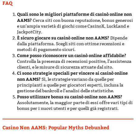
FAQ
Quali sono le migliori piattaforme di casinò online non
AAMS?
Cerca siti con buona reputazione, bonus generosi
e un’ampia varietà di giochi come CasinoX, LuckLand e
JackpotCity.
È sicuro giocare su casinò online non AAMS?
Dipende
dalla piattaforma. Scegli siti con ottime recensioni e
metodi di pagamento sicuri.
Come posso riconoscere un casinò online affidabile?
Controlla la presenza di recensioni positive, l’assistenza
clienti, e le misure di sicurezza attuate dal sito.
Ci sono strategie speciali per vincere ai casinò online
non AAMS?
Sì, le strategie variano da quelle per
principianti a quelle per giocatori esperti, inclusa la
gestione del bankroll e l’analisi delle statistiche.
Posso utilizzare bonus su casinò online non AAMS?
Assolutamente, la maggior parte di essi offre vari tipi di
bonus per i nuovi utenti e per quelli già registrati.
Casino Non AAMS: Popular Myths Debunked