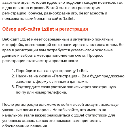
азартные игры, которая идеально подходит как для новичков, так
и для опытных игроков. В этой статье мы рассмотрим
регистрацию, бонусы, разнообразие игр, безопасность и
пользовательский опыт на сайте 1xBet.
Обзор веб-сайта 1xBet и регистрация
Веб-сайт 1xBet имеет современный и интуитивно понятный
интерфейс, позволяющий легко навигировать пользователям. Во
время регистрации вам потребуется указать свои основные
данные и выбрать методы пополнения счета. Процесс
регистрации включает три простых шага:
Перейдите на главную страницу 1xBet.
Нажмите на кнопку «Регистрация». Вам будет предложено
заполнить форму с личными данными.
Подтвердите свою учетную запись через электронную
почту или номер телефона.
После регистрации вы сможете войти в свой аккаунт, используя
указанные логин и пароль. Не забывайте, что именно на
начальном этапе важно знакомиться с 1xBet статистикой для
успешных ставок, так как это поможет вам принимать
обоснованные решения.