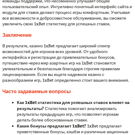
команды поддержки, что несомненно улучшает общий
пользовательский опыт. Интуитивно понятный интерфейс сайта и
модули для ставок делают процесс игры комфортным. Учитывая
все возможности и добросовестное обслуживание, вы сможете
увеличить свою 1xBet статистику для успешных ставок.
Заключение
В результате, казино 1xBet предлагает широкий спектр
возможностей для игроков всех уровней. От удобного
интерфейса и регистрации до привлекательных бонусов,
путешествие через мир азартных игр на 1xBet становится
увлекательным и безопасным благодаря строгим правилам
лицензирования. Если вы ищете надежное казино с
разнообразием игр, 1xBet определенно стоит вашего внимания.
Часто задаваемые вопросы
Как 1xBet статистика для успешных ставок влияет на
результаты?
Статистика помогает анализировать
результаты предыдущих игр, что позволяет игрокам
делать более обоснованные ставки.
Какие бонусы предлагает 1xBet?
1xBet предлагает
приветственные бонусы, кэшбэк и различные акционные