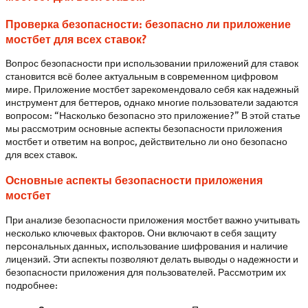
Проверка безопасности: безопасно ли приложение
мостбет для всех ставок?
Вопрос безопасности при использовании приложений для ставок
становится всё более актуальным в современном цифровом
мире. Приложение мостбет зарекомендовало себя как надежный
инструмент для беттеров, однако многие пользователи задаются
вопросом: “Насколько безопасно это приложение?” В этой статье
мы рассмотрим основные аспекты безопасности приложения
мостбет и ответим на вопрос, действительно ли оно безопасно
для всех ставок.
Основные аспекты безопасности приложения
мостбет
При анализе безопасности приложения мостбет важно учитывать
несколько ключевых факторов. Они включают в себя защиту
персональных данных, использование шифрования и наличие
лицензий. Эти аспекты позволяют делать выводы о надежности и
безопасности приложения для пользователей. Рассмотрим их
подробнее: