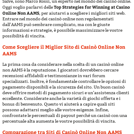
Salve, sono Marco Rossi, un esperto nel mondo dei casinò online.
Top Strategies for Winning at Casino
Oggi voglio parlarvi delle
Online Non AAMS
, per aiutarvi a scegliere i migliori siti web.
Entrare nel mondo dei casinò online non regolamentati
dall’AAMS può sembrare complicato, ma con le giuste
informazioni e strategie, è possibile massimizzare le vostre
possibilità di vincita.
Come Scegliere il Miglior Sito di Casinò Online Non
AAMS
La prima cosa da considerare nella scelta di un casinò online
non AAMS è la reputazione. I giocatori dovrebbero cercare
recensioni affidabili e testimonianze in vari forum
specializzati. Inoltre, è fondamentale controllare le opzioni di
pagamento disponibili e la sicurezza del sito. Un buon casinò
deve offrire metodi di pagamento sicuri e un’assistenza clienti
eccellente. Considerate anche la varietà di giochi offerta e i
bonus di benvenuto. Questo vi aiuterà a capire quali siti
possono adattarsi meglio alle vostre esigenze. Infine,
confrontate le percentuali di payout perché un casinò con una
percentuale alta aumenta le vostre possibilità di vincita.
Comparazione tra Siti di Casinò Online Non AAMS