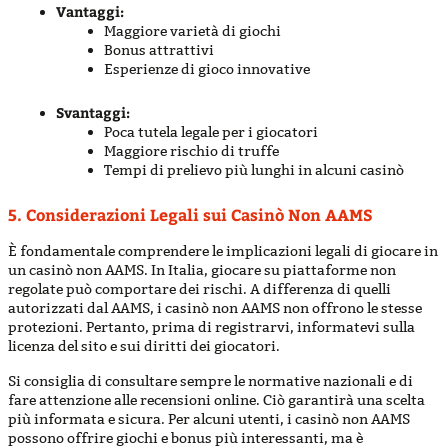
Vantaggi:
Maggiore varietà di giochi
Bonus attrattivi
Esperienze di gioco innovative
Svantaggi:
Poca tutela legale per i giocatori
Maggiore rischio di truffe
Tempi di prelievo più lunghi in alcuni casinò
5. Considerazioni Legali sui Casinò Non AAMS
È fondamentale comprendere le implicazioni legali di giocare in
un casinò non AAMS. In Italia, giocare su piattaforme non
regolate può comportare dei rischi. A differenza di quelli
autorizzati dal AAMS, i casinò non AAMS non offrono le stesse
protezioni. Pertanto, prima di registrarvi, informatevi sulla
licenza del sito e sui diritti dei giocatori.
Si consiglia di consultare sempre le normative nazionali e di
fare attenzione alle recensioni online. Ciò garantirà una scelta
più informata e sicura. Per alcuni utenti, i casinò non AAMS
possono offrire giochi e bonus più interessanti, ma è