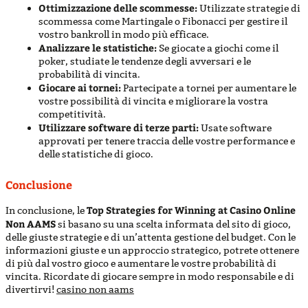
Ottimizzazione delle scommesse:
Utilizzate strategie di
scommessa come Martingale o Fibonacci per gestire il
vostro bankroll in modo più efficace.
Analizzare le statistiche:
Se giocate a giochi come il
poker, studiate le tendenze degli avversari e le
probabilità di vincita.
Giocare ai tornei:
Partecipate a tornei per aumentare le
vostre possibilità di vincita e migliorare la vostra
competitività.
Utilizzare software di terze parti:
Usate software
approvati per tenere traccia delle vostre performance e
delle statistiche di gioco.
Conclusione
Top Strategies for Winning at Casino Online
In conclusione, le
Non AAMS
si basano su una scelta informata del sito di gioco,
delle giuste strategie e di un’attenta gestione del budget. Con le
informazioni giuste e un approccio strategico, potrete ottenere
di più dal vostro gioco e aumentare le vostre probabilità di
vincita. Ricordate di giocare sempre in modo responsabile e di
divertirvi!
casino non aams