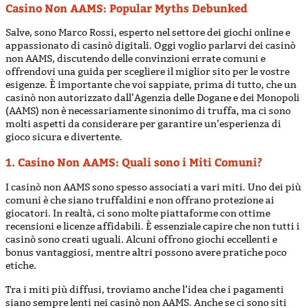
Casino Non AAMS: Popular Myths Debunked
Salve, sono Marco Rossi, esperto nel settore dei giochi online e
appassionato di casinò digitali. Oggi voglio parlarvi dei casinò
non AAMS, discutendo delle convinzioni errate comuni e
offrendovi una guida per scegliere il miglior sito per le vostre
esigenze. È importante che voi sappiate, prima di tutto, che un
casinò non autorizzato dall’Agenzia delle Dogane e dei Monopoli
(AAMS) non è necessariamente sinonimo di truffa, ma ci sono
molti aspetti da considerare per garantire un’esperienza di
gioco sicura e divertente.
1. Casino Non AAMS: Quali sono i Miti Comuni?
I casinò non AAMS sono spesso associati a vari miti. Uno dei più
comuni è che siano truffaldini e non offrano protezione ai
giocatori. In realtà, ci sono molte piattaforme con ottime
recensioni e licenze affidabili. È essenziale capire che non tutti i
casinò sono creati uguali. Alcuni offrono giochi eccellenti e
bonus vantaggiosi, mentre altri possono avere pratiche poco
etiche.
Tra i miti più diffusi, troviamo anche l’idea che i pagamenti
siano sempre lenti nei casinò non AAMS. Anche se ci sono siti