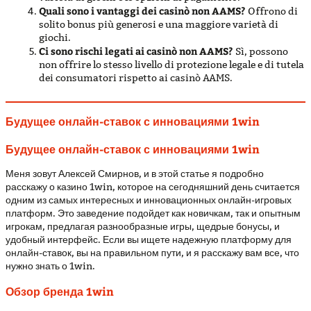
Quali sono i vantaggi dei casinò non AAMS?
Offrono di
solito bonus più generosi e una maggiore varietà di
giochi.
Ci sono rischi legati ai casinò non AAMS?
Sì, possono
non offrire lo stesso livello di protezione legale e di tutela
dei consumatori rispetto ai casinò AAMS.
Будущее онлайн-ставок с инновациями 1win
Будущее онлайн-ставок с инновациями 1win
Меня зовут Алексей Смирнов, и в этой статье я подробно
расскажу о казино 1win, которое на сегодняшний день считается
одним из самых интересных и инновационных онлайн-игровых
платформ. Это заведение подойдет как новичкам, так и опытным
игрокам, предлагая разнообразные игры, щедрые бонусы, и
удобный интерфейс. Если вы ищете надежную платформу для
онлайн-ставок, вы на правильном пути, и я расскажу вам все, что
нужно знать о 1win.
Обзор бренда 1win