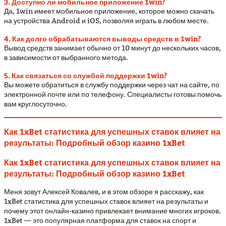
3. Доступно ли мобильное приложение 1win?
Да, 1win имеет мобильное приложение, которое можно скачать
на устройства Android и iOS, позволяя играть в любом месте.
4. Как долго обрабатываются выводы средств в 1win?
Вывод средств занимает обычно от 10 минут до нескольких часов,
в зависимости от выбранного метода.
5. Как связаться со службой поддержки 1win?
Вы можете обратиться в службу поддержки через чат на сайте, по
электронной почте или по телефону. Специалисты готовы помочь
вам круглосуточно.
Как 1xBet статистика для успешных ставок влияет на
результаты: Подробный обзор казино 1xBet
Как 1xBet статистика для успешных ставок влияет на
результаты: Подробный обзор казино 1xBet
Меня зовут Алексей Ковалев, и в этом обзоре я расскажу, как
1xBet статистика для успешных ставок влияет на результаты и
почему этот онлайн-казино привлекает внимание многих игроков.
1xBet — это популярная платформа для ставок на спорт и