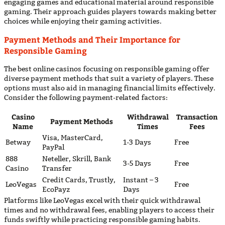
engaging games and educational material around responsible
gaming. Their approach guides players towards making better
choices while enjoying their gaming activities.
Payment Methods and Their Importance for
Responsible Gaming
The best online casinos focusing on responsible gaming offer
diverse payment methods that suit a variety of players. These
options must also aid in managing financial limits effectively.
Consider the following payment-related factors:
Casino
Withdrawal
Transaction
Payment Methods
Name
Times
Fees
Visa, MasterCard,
Betway
1-3 Days
Free
PayPal
888
Neteller, Skrill, Bank
3-5 Days
Free
Casino
Transfer
Credit Cards, Trustly,
Instant – 3
LeoVegas
Free
EcoPayz
Days
Platforms like LeoVegas excel with their quick withdrawal
times and no withdrawal fees, enabling players to access their
funds swiftly while practicing responsible gaming habits.