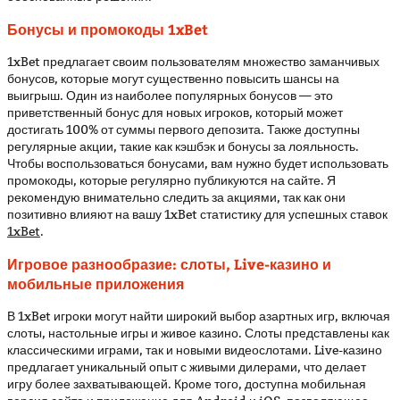
Бонусы и промокоды 1xBet
1xBet предлагает своим пользователям множество заманчивых
бонусов, которые могут существенно повысить шансы на
выигрыш. Один из наиболее популярных бонусов — это
приветственный бонус для новых игроков, который может
достигать 100% от суммы первого депозита. Также доступны
регулярные акции, такие как кэшбэк и бонусы за лояльность.
Чтобы воспользоваться бонусами, вам нужно будет использовать
промокоды, которые регулярно публикуются на сайте. Я
рекомендую внимательно следить за акциями, так как они
позитивно влияют на вашу 1xBet статистику для успешных ставок
1xBet
.
Игровое разнообразие: слоты, Live-казино и
мобильные приложения
В 1xBet игроки могут найти широкий выбор азартных игр, включая
слоты, настольные игры и живое казино. Слоты представлены как
классическими играми, так и новыми видеослотами. Live-казино
предлагает уникальный опыт с живыми дилерами, что делает
игру более захватывающей. Кроме того, доступна мобильная